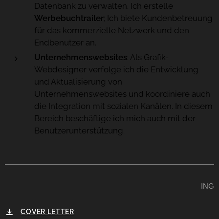
Datenbank zu verwalten. Ich erstelle
Werbebuchtrailer
; Ich biete Kundenbetreuung
für das kommerzielle Netzwerk und den
Endbenutzer an.
Unternehmenswebsites
: Als Grafik-
Webdesigner verfolge ich die Entwicklung
und Aktualisierung von
Unternehmenswebsites und koordiniere auch
die Integration mit sozialen Kanälen. In diesem
Bereich beschäftige ich mich auch mit der
Benutzerunterstützung.
ING
COVER LETTER