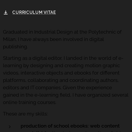
CURRICULUM VITAE
Graduated in Industrial Design at the Polytechnic of
Milan, I have always been involved in digital
publishing.
Starting as a digital editor, I landed in the world of e-
learning by designing and creating motion graphic
videos, interactive objects and ebooks for different
platforms, collaborating and coordinating authors,
editors and IT companies. Given the experience
gained in the e-learning field, I have organized several
online training courses.
These are my skills:
production of school ebooks: web content