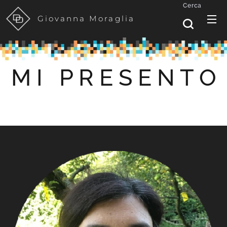
Cerca
Giovanna Moraglia
M I P R E S E N T O